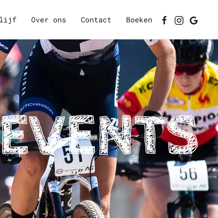
lijf
Over ons
Contact
Boeken
 EVENTS