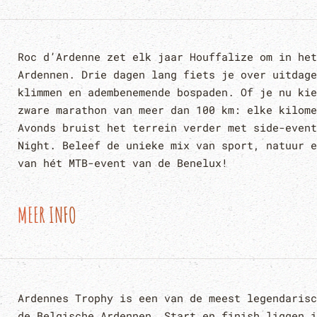
Roc d’Ardenne zet elk jaar Houffalize om in het
Ardennen. Drie dagen lang fiets je over uitdage
klimmen en adembenemende bospaden. Of je nu kie
zware marathon van meer dan 100 km: elke kilome
Avonds bruist het terrein verder met side-event
Night. Beleef de unieke mix van sport, natuur e
van hét MTB-event van de Benelux!
MEER INFO
Ardennes Trophy is een van de meest legendarisc
de Belgische Ardennen. Start en finish liggen i