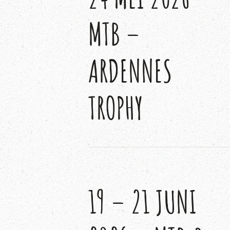
MTB –
ARDENNES
TROPHY
19 – 21 JUNI