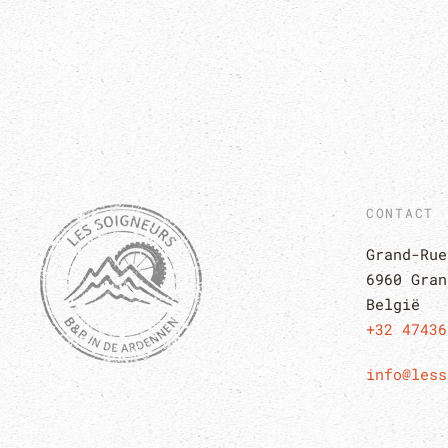
CONTACT
Grand-Rue
6960 Gran
Belgi
ë
+32 47436
info@less