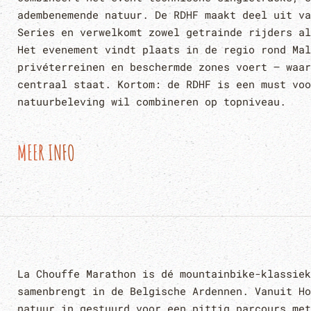
adembenemende natuur. De RDHF maakt deel uit va
Series en verwelkomt zowel getrainde rijders al
Het evenement vindt plaats in de regio rond Mal
privéterreinen en beschermde zones voert — waar
centraal staat. Kortom: de RDHF is een must voo
natuurbeleving wil combineren op topniveau.
MEER INFO
La Chouffe Marathon is dé mountainbike-klassiek
samenbrengt in de Belgische Ardennen. Vanuit Ho
natuur in gestuurd voor een pittig parcours met